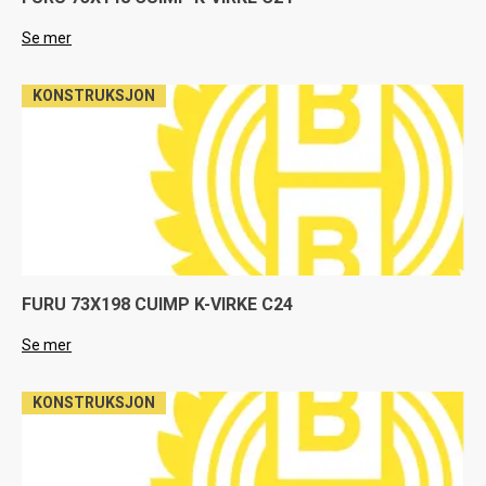
Se mer
KONSTRUKSJON
FURU 73X198 CUIMP K-VIRKE C24
Se mer
KONSTRUKSJON